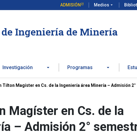
ADMISIÓN
Medios
arrow_drop_down
Biblio
de Ingeniería de Minería
Investigación
Programas
Est
n Tilton Magíster en Cs. de la Ingeniería área Minería – Admisión 2
n Magíster en Cs. de la
ría – Admisión 2° semest