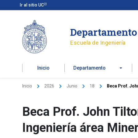
Ir
Ir al sitio UC
al
contenido
Departamento 
Escuela de Ingeniería
Inicio
Departamento
Inicio
2026
Junio
18
Beca Prof. Joh
Beca Prof. John Tilto
Ingeniería área Mine