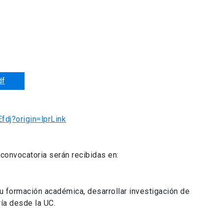
df
fdj?origin=lprLink
 convocatoria serán recibidas en:
tu formación académica, desarrollar investigación de
ría desde la UC.