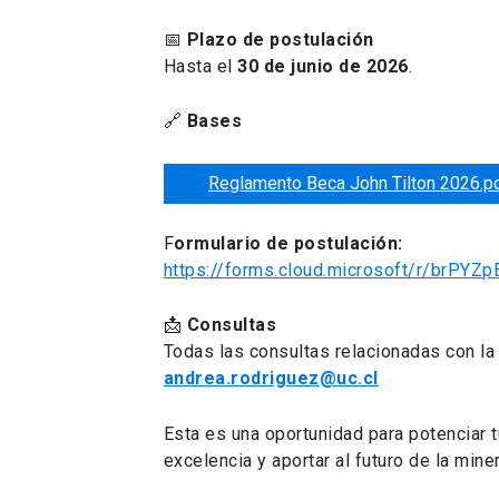
📅
Plazo de postulación
Hasta el
30 de junio de 2026
.
🔗
Bases
Reglamento Beca John Tilton 2026.p
F
ormulario de postulación:
https://forms.cloud.microsoft/r/brPYZpE
📩
Consultas
Todas las consultas relacionadas con la
andrea.rodriguez@uc.cl
Esta es una oportunidad para potenciar 
excelencia y aportar al futuro de la mine