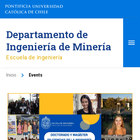
Ir
al
contenido
Me
Departamento de
pri
Ingeniería de Minería
Escuela de Ingeniería
Inicio
Events