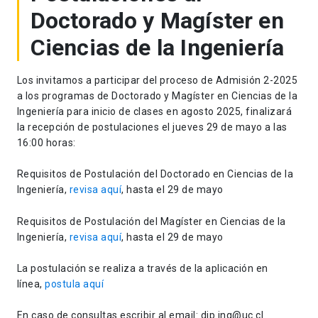
Doctorado y Magíster en
Ciencias de la Ingeniería
Los invitamos a participar del proceso
de
Admisión 2-2025
a los programas
de
Doctorado y Magíster en Ciencias
de
la
Ingeniería para inicio
de
clases en agosto 2025, finalizará
la recepción
de
postulaciones el jueves
29
de
mayo
a las
16:00 horas:
Requisitos
de
Postulación
de
l Doctorado en Ciencias
de
la
Ingeniería,
revisa aquí
, hasta el
29
de
mayo
Requisitos
de
Postulación
de
l Magíster en Ciencias
de
la
Ingeniería,
revisa aquí
, hasta el
29
de
mayo
La postulación se realiza a través
de
la aplicación en
línea,
postula aquí
En caso
de
consultas escribir al email: dip.ing@uc.cl