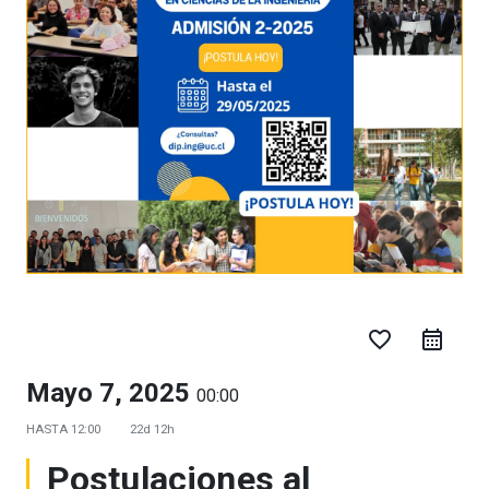
favorite_border
Mayo 7, 2025
00:00
HASTA
12:00
22d 12h
Postulaciones al