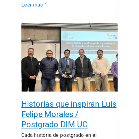
Leer más ”
Historias
que
inspiran
Luis
Felipe
Morales
/
Postgrado
DIM
UC
Historias que inspiran Luis
Felipe Morales /
Postgrado DIM UC
Cada historia de postgrado en el