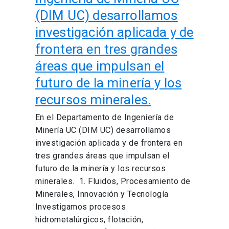
aplicada
(DIM UC) desarrollamos
y
investigación aplicada y de
de
frontera
frontera en tres grandes
en
áreas que impulsan el
tres
futuro de la minería y los
grandes
recursos minerales.
áreas
que
En el Departamento de Ingeniería de
impulsan
Minería UC (DIM UC) desarrollamos
el
investigación aplicada y de frontera en
futuro
tres grandes áreas que impulsan el
de
futuro de la minería y los recursos
la
minerales. 1. Fluidos, Procesamiento de
minería
Minerales, Innovación y Tecnología
y
Investigamos procesos
los
hidrometalúrgicos, flotación,
recursos