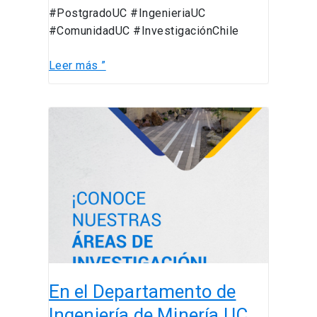
#PostgradoUC #IngenieriaUC
#ComunidadUC #InvestigaciónChile
Leer más ”
En
el
Departamento
de
Ingeniería
de
Minería
UC
(DIM
UC)
En el Departamento de
desarrollamos
investigación
Ingeniería de Minería UC