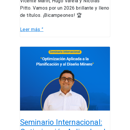
Vicente Marín, Hugo Varela y Nicolás
Pitto. Vamos por un 2026 brillante y lleno
de títulos. ¡Bicampeones! 🏆
Leer más ”
Seminario
Internacional:
Optimización
Aplicada
a
la
Planificación
y
al
Diseño
Seminario Internacional:
Mineros