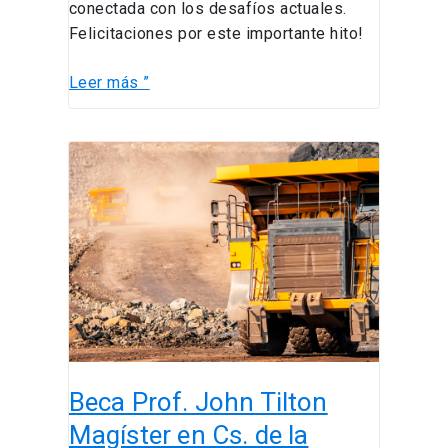
conectada con los desafíos actuales.
Felicitaciones por este importante hito!
Leer más ”
Beca
Prof.
John
Tilton
Magíster
en
Cs.
de
la
Ingeniería
Beca Prof. John Tilton
área
Minería
Magíster en Cs. de la