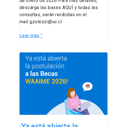
de Enero de 2026 Para más detalles,
descarga las bases AQUÍ y todas las
consultas, serán recibidas en el
mail gzolezzi@uc.cl
Leer más ”
¡Ya
está
abierta
la
postulación
a
las
Becas
WAAIME
2026!
¡Ya está abierta la