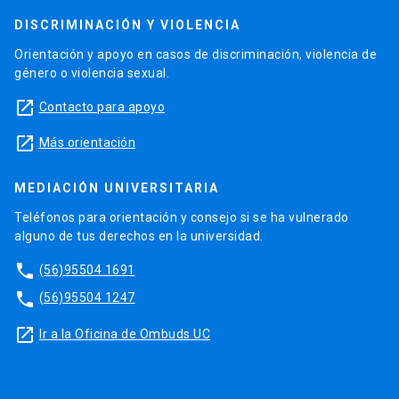
DISCRIMINACIÓN Y VIOLENCIA
Orientación y apoyo en casos de discriminación, violencia de
género o violencia sexual.
launch
Contacto para apoyo
launch
Más orientación
MEDIACIÓN UNIVERSITARIA
Teléfonos para orientación y consejo si se ha vulnerado
alguno de tus derechos en la universidad.
phone
(56)95504 1691
phone
(56)95504 1247
launch
Ir a la Oficina de Ombuds UC