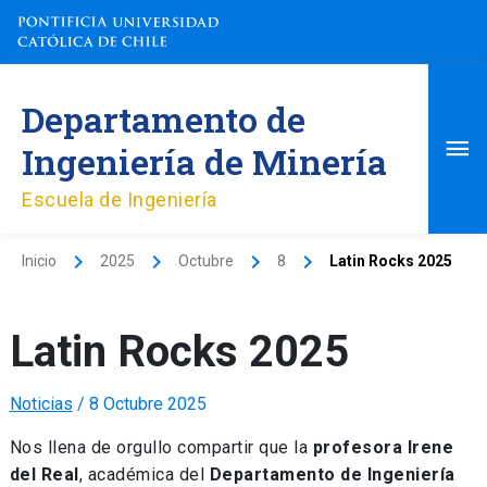
Ir
al
contenido
Me
Departamento de
pri
Ingeniería de Minería
Escuela de Ingeniería
Inicio
2025
Octubre
8
Latin Rocks 2025
Latin Rocks 2025
Noticias
/
8 Octubre 2025
Nos llena de orgullo compartir que la
profesora Irene
del Real
, académica del
Departamento de Ingeniería