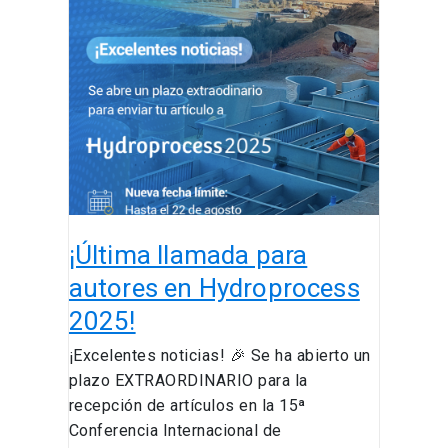
¡Última
llamada
para
autores
en
Hydroprocess
2025!
¡Última llamada para
autores en Hydroprocess
2025!
¡Excelentes noticias! 🎉 Se ha abierto un
plazo EXTRAORDINARIO para la
recepción de artículos en la 15ª
Conferencia Internacional de