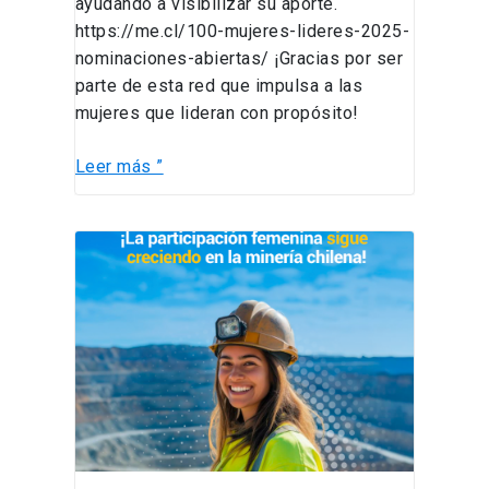
ayudando a visibilizar su aporte.
https://me.cl/100-mujeres-lideres-2025-
nominaciones-abiertas/ ¡Gracias por ser
parte de esta red que impulsa a las
mujeres que lideran con propósito!
Leer más ”
La
inclusión
femenina
en
la
minería
chilena
sigue
creciendo,