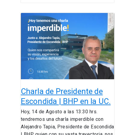
Charla
de
Presidente
de
Escondida
|
BHP
en
la
UC.
Charla de Presidente de
Escondida | BHP en la UC.
Hoy, 14 de Agosto a las 13:30 hrs.
tendremos una charla imperdible con
Alejandro Tapia, Presidente de Escondida
| BHP, quien con su vasta trayectoria, nos