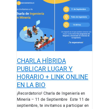
CHARLA
HÍBRIDA
PUBLICAR
LUGAR
Y
HORARIO
+
LINK
ONLINE
EN
CHARLA HÍBRIDA
LA
BIO
PUBLICAR LUGAR Y
HORARIO + LINK ONLINE
EN LA BIO
¡Recordatorio! Charla de Ingeniería en
Minería – 11 de Septiembre Este 11 de
septiembre, te invitamos a participar en