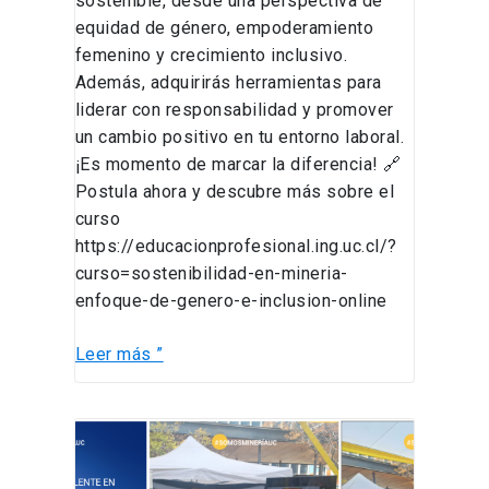
sostenible, desde una perspectiva de
equidad de género, empoderamiento
femenino y crecimiento inclusivo.
Además, adquirirás herramientas para
liderar con responsabilidad y promover
un cambio positivo en tu entorno laboral.
¡Es momento de marcar la diferencia! 🔗
Postula ahora y descubre más sobre el
curso
https://educacionprofesional.ing.uc.cl/?
curso=sostenibilidad-en-mineria-
enfoque-de-genero-e-inclusion-online
Leer más ”
Feria
de
Postgrado