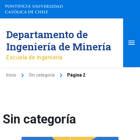
Ir
al
contenido
Me
Departamento de
pri
Ingeniería de Minería
Escuela de Ingeniería
Inicio
Sin categoría
Página 2
Sin categoría