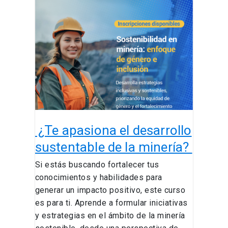
¿Te
apasiona
el
desarrollo
sustentable
de
la
minería?
¿Te apasiona el desarrollo
sustentable de la minería?
Si estás buscando fortalecer tus
conocimientos y habilidades para
generar un impacto positivo, este curso
es para ti. Aprende a formular iniciativas
y estrategias en el ámbito de la minería