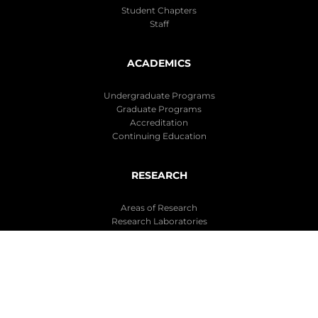
Student Chapters
Staff
ACADEMICS
Undergraduate Programs
Graduate Programs
Accreditation
Continuing Education
RESEARCH
Areas of Research
Research Laboratories
Research Opportunities
Publications
Departamento de Ingeniería Química y Bioprocesos