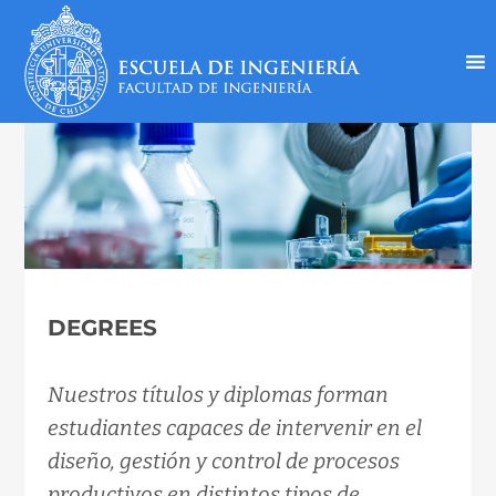
Inicio
»
Quimica Y Bioprocesos
»
En
»
Academics
»
Undergraduate
Programs
»
Degrees
DEGREES
Nuestros títulos y diplomas forman
estudiantes capaces de intervenir en el
diseño, gestión y control de procesos
productivos en distintos tipos de