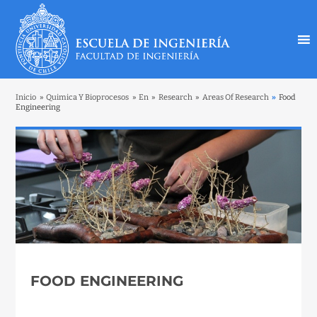
Inicio
»
Quimica Y Bioprocesos
»
En
»
Research
»
Areas Of Research
»
Food
Engineering
FOOD ENGINEERING