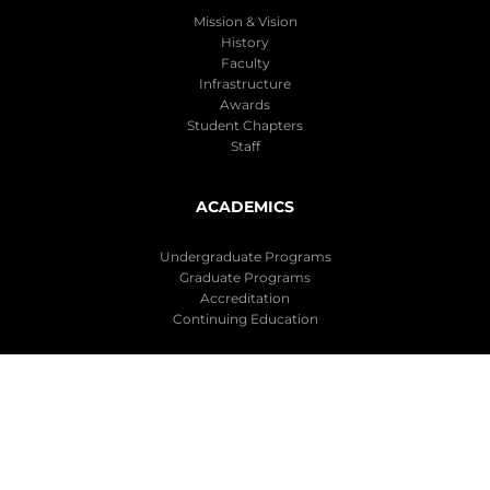
Mission & Vision
History
Faculty
Infrastructure
Awards
Student Chapters
Staff
ACADEMICS
Undergraduate Programs
Graduate Programs
Accreditation
Continuing Education
RESEARCH
Areas of Research
Research Laboratories
Research Opportunities