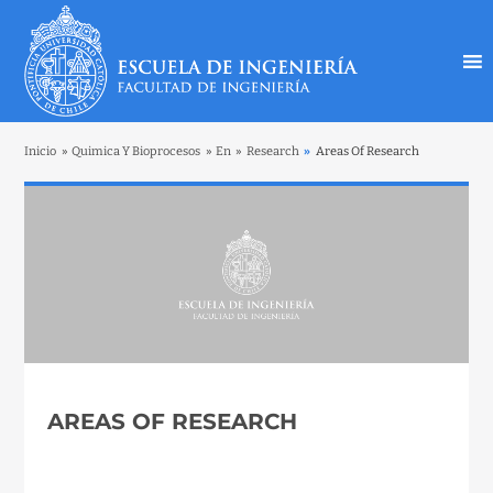
Inicio
»
Quimica Y Bioprocesos
»
En
»
Research
»
Areas Of Research
AREAS OF RESEARCH