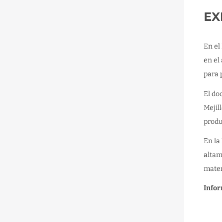
EX
En el
en el
para 
El do
Mejil
produ
En la
altam
mater
Info