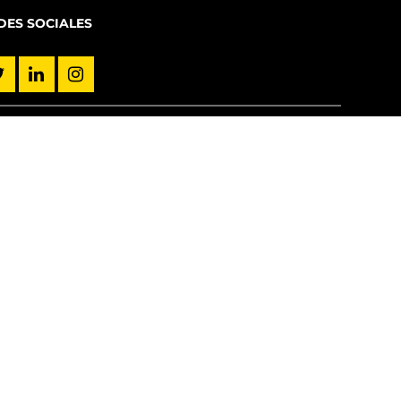
DES SOCIALES
hile - Mesa Central +56955042000