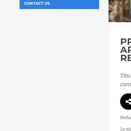
CONTACT US
P
A
R
Titu
cont
Fecha
La mi