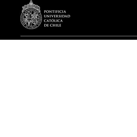
ABOUT
ACADEMI
Mission & Vision
Undergradu
History
Graduate Pr
Faculty
Accreditatio
Infrastructure
Continuing 
Awards
Student Chapters
Staff
2019 - Pontificia Universidad C