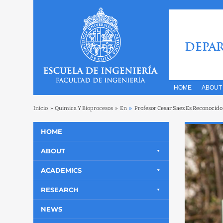
DEPAR
HOME
ABOUT
Inicio
»
Quimica Y Bioprocesos
»
En
»
Profesor Cesar Saez Es Reconocido
HOME
ABOUT
ACADEMICS
RESEARCH
NEWS