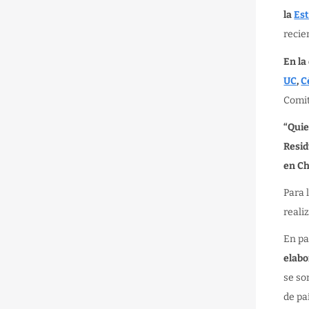
la
Est
recie
En la
UC
,
C
Comit
“Quie
Resid
en Ch
Para 
reali
En pa
elabo
se so
de pa