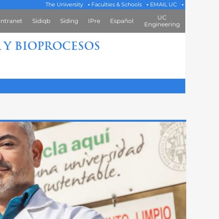
The University
Faculties & Schools
EMAIL UC
UC
Intranet
Sidiqb
Siding
IPre
Español
Engineering
 Y BIOPROCESOS