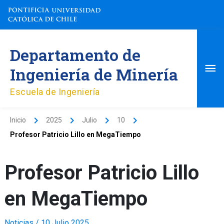
Ir
al
contenido
Me
Departamento de
pri
Ingeniería de Minería
Escuela de Ingeniería
Inicio
2025
Julio
10
Profesor Patricio Lillo en MegaTiempo
Profesor Patricio Lillo
en MegaTiempo
Noticias
/
10 Julio 2025