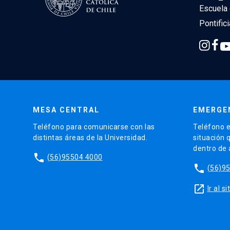
Escuela 
Pontific
MESA CENTRAL
EMERGE
Teléfono para comunicarse con las
Teléfono e
distintas áreas de la Universidad.
situación 
dentro de
phone
(56)95504 4000
phone
(56)9
launch
Ir al 