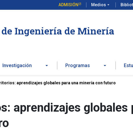
ADMISIÓN
Medios
arrow_drop_down
Biblio
de Ingeniería de Minería
Investigación
Programas
Est
itorios: aprendizajes globales para una minería con futuro
s: aprendizajes globales 
ro