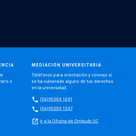
ENCIA
MEDIACIÓN UNIVERSITARIA
de
Teléfonos para orientación y consejo si
énero o
se ha vulnerado alguno de tus derechos
en la universidad.
phone
(56)95504 1691
phone
(56)95504 1247
launch
Ir a la Oficina de Ombuds UC