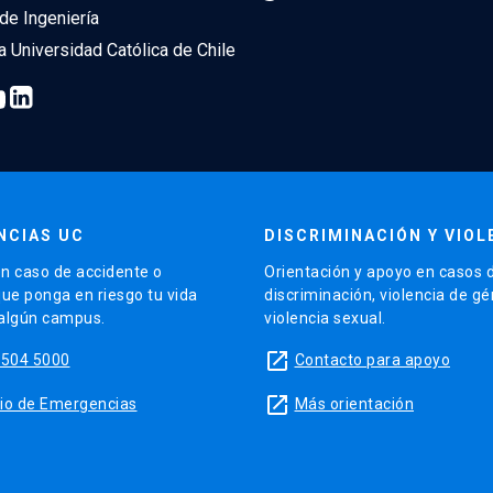
de Ingeniería
ia Universidad Católica de Chile
NCIAS UC
DISCRIMINACIÓN Y VIOL
n caso de accidente o
Orientación y apoyo en casos 
que ponga en riesgo tu vida
discriminación, violencia de g
 algún campus.
violencia sexual.
launch
5504 5000
Contacto para apoyo
launch
sitio de Emergencias
Más orientación