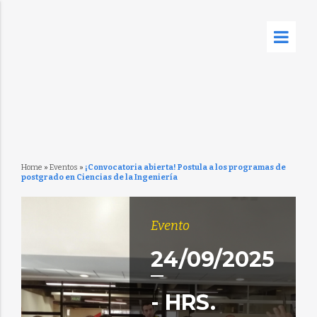
Home
»
Eventos
»
¡Convocatoria abierta! Postula a los programas de
postgrado en Ciencias de la Ingeniería
Evento
24/09/2025
- HRS.