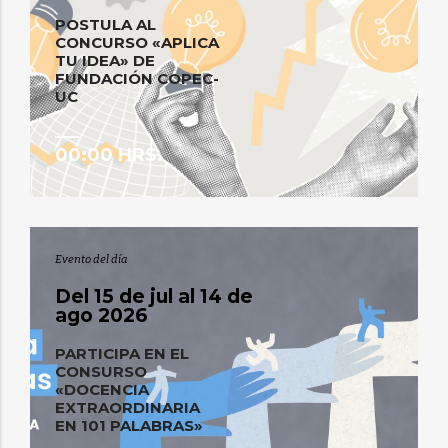
POSTULA AL
CONCURSO «APLICA
TU IDEA» DE
FUNDACIÓN COPEC-
UC
00:00 HRS.
Evento del día
Del 15 de jul al 14 de
ago 2026
PARTICIPA EN EL
CONSURSO
«DOCENCIA
EXTRAORDINARIA
EN 101 PALABRAS»