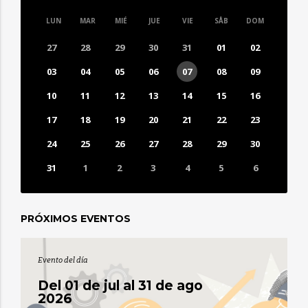
LUN
MAR
MIÉ
JUE
VIE
SÅB
DOM
27
28
29
30
31
01
02
03
04
05
06
07
08
09
10
11
12
13
14
15
16
17
18
19
20
21
22
23
24
25
26
27
28
29
30
31
1
2
3
4
5
6
0
EVENTO(S)
PRÓXIMOS EVENTOS
Evento del día
Del 01 de jul al 31 de ago
2026