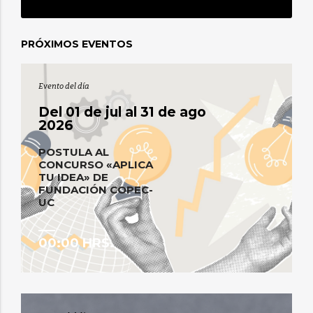
0
EVENTO(S)
PRÓXIMOS EVENTOS
Evento del día
Del 01 de jul al 31 de ago
2026
POSTULA AL
CONCURSO «APLICA
TU IDEA» DE
FUNDACIÓN COPEC-
UC
00:00 HRS.