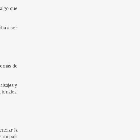
 algo que
iba a ser
además de
isajes y,
cionales,
enciar la
e mi país