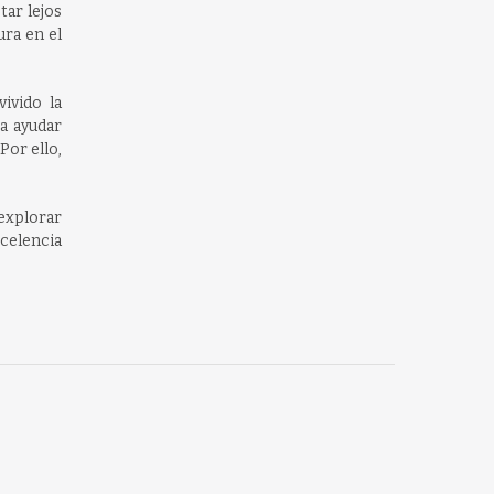
tar lejos
ura en el
ivido la
a ayudar
Por ello,
 explorar
xcelencia