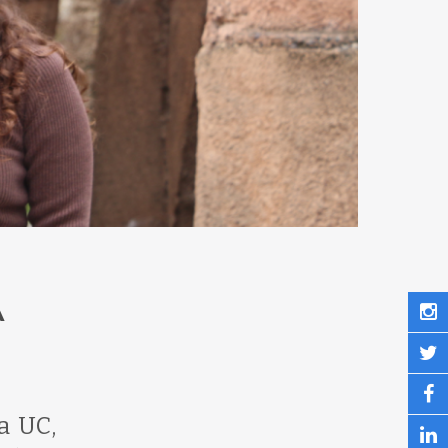
A
a UC,