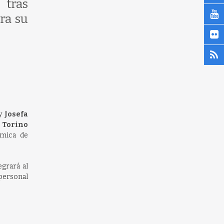
 tras
ra su
 y
Josefa
i Torino
émica de
egrará al
personal