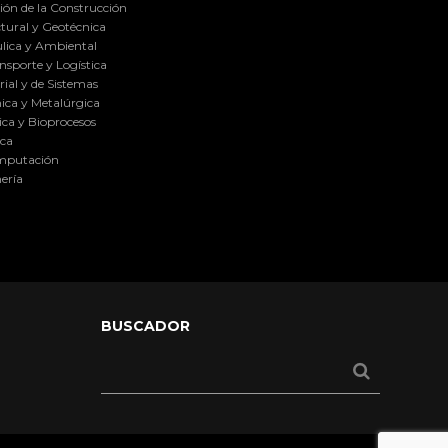
ión de la Construcción
tural y Geotécnica
lica y Ambiental
nsporte y Logística
ial y de Sistemas
ica y Metalúrgica
ca y Bioprocesos
ica
omputación
ería
BUSCADOR