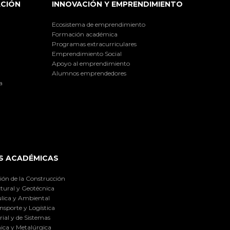
ACIÓN
INNOVACIÓN Y EMPRENDIMIENTO
Ecosistema de emprendimiento
Formación académica
Programas extracurriculares
Emprendimiento Social
Apoyo al emprendimiento
Alumnos emprendedores
a
S ACADÉMICAS
ión de la Construcción
tural y Geotécnica
lica y Ambiental
nsporte y Logística
ial y de Sistemas
ica y Metalúrgica