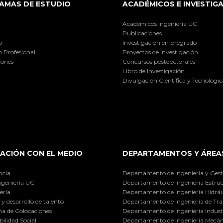
AMAS DE ESTUDIO
ACADÉMICOS E INVESTIG
Académicos Ingeniería UC
Publicaciones
o
Investigación en pregrado
 Profesional
Proyectos de investigación
iones
Concursos postdoctorales
Libro de Investigación
Divulgación Científica y Tecnológic
ACIÓN CON EL MEDIO
DEPARTAMENTOS Y ÁREA
ncia
Departamento de Ingeniería y Gest
ngeniería UC
Departamento de Ingeniería Estruc
ería
Departamento de Ingeniería Hidráu
y desarrollo de talento
Departamento de Ingeniería de Tra
a de Colocaciones
Departamento de Ingeniería Industr
ilidad Social
Departamento de Ingeniería Mecán