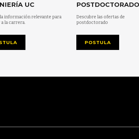
NIERÍA UC
POSTDOCTORAD
la información relevante para
Descubre las ofertas de
 a la carrera.
postdoctorado
STULA
POSTULA