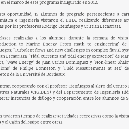
en el marco de este programa inaugurado en 2012.
sta oportunidad, 15 alumnos de pregrado perteneciente a car
ática e ingeniería visitaron el DIHA, realizando diferentes act
as por los profesores Rodrigo Cienfuegos y Cristian Escauriaza.
clases realizadas a los alumnos durante la semana de visita
roduction to Marine Energy: From math to engineering” de
uegos; “Turbulent flows and new challenges in complex fluvial sy
ian Escauriaza; “Tidal currents and tidal energy extraction” de M
ra; “Wave Energy” de Juan Carlos Dominguez y “Non-linear Shal
tions” de Philipe Bonneton y “Field Measurements at sea” de
ton de la Université de Bordeaux.
entran cooperando con el profesor Cienfuegos al alero del Centro
stres Naturales (CIGIDEN) y del Departamento de Ingeniería Hidr
erar instancias de diálogo y cooperación entre los alumnos de Se
tuvieron tiempo de realizar actividades recreativas como la visita 
 y el Cajón del Maipo entre otras.