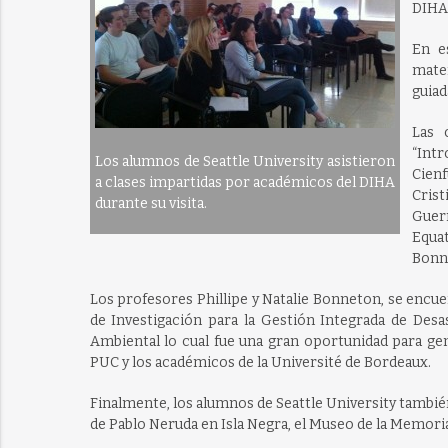
DIHA 
En e
matem
guiad
Las 
“Int
Los alumnos de Seattle University asistieron
Cienf
a clases impartidas por académicos del DIHA
Crist
durante su visita.
Guer
Equa
Bonne
Los profesores Phillipe y Natalie Bonneton, se encu
de Investigación para la Gestión Integrada de Desa
Ambiental lo cual fue una gran oportunidad para gen
PUC y los académicos de la Université de Bordeaux.
Finalmente, los alumnos de Seattle University también 
de Pablo Neruda en Isla Negra, el Museo de la Memoria