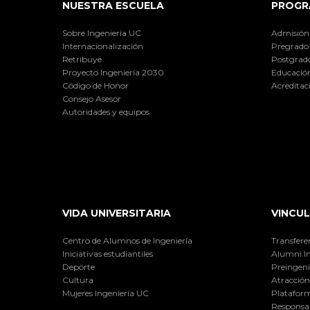
NUESTRA ESCUELA
PROGR
Sobre Ingeniería UC
Admisión
Internacionalización
Pregrado
Retribuye
Postgrad
Proyecto Ingeniería 2030
Educación
Código de Honor
Acreditac
Consejo Asesor
Autoridades y equipos
VIDA UNIVERSITARIA
VINCUL
Centro de Alumnos de Ingeniería
Transfere
Iniciativas estudiantiles
Alumni I
Deporte
Preingeni
Cultura
Atracción 
Mujeres Ingeniería UC
Plataform
Responsab