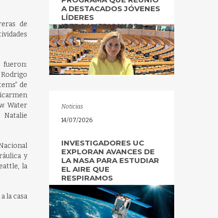
A DESTACADOS JÓVENES
LÍDERES
reras de
IBEROAMERICANOS
ividades
 fueron:
 Rodrigo
stems” de
aricarmen
ow Water
Noticias
 Natalie
14/07/2026
INVESTIGADORES UC
 Nacional
EXPLORAN AVANCES DE
áulica y
LA NASA PARA ESTUDIAR
attle, la
EL AIRE QUE
RESPIRAMOS
a la casa