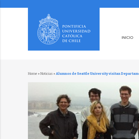
INICIO
Home
»
Noticias
»
Alumnos de Seattle University visitan Departam