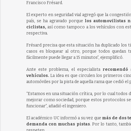
Francisco Frésard.
El experto en seguridad vial agregó que la congestió
país, se ha agravado porque
los automovilistas 
ciclistas,
así como tampoco a los vehículos con est
respectiva.
Frésard precisa que esta situación ha duplicado los
casos es bloquear al otro, porque todos quedan t
fácilmente puede llegar a 15 minutos”, ejemplificó.
Ante este problema, el especialista
recomendó a
vehículos.
La idea es que circulen los primeros cinc
automóviles por la pista de aquella rama que cedió el 
“Estamos en una situación crítica, por lo cual todos
mejorar como sociedad, porque estos protocolos se 
funcionar”, añadió el ingeniero.
El académico UC informó a su vez que
más de dos t
demanda con muchas pistas
. Por lo tanto, tamb
respeten.