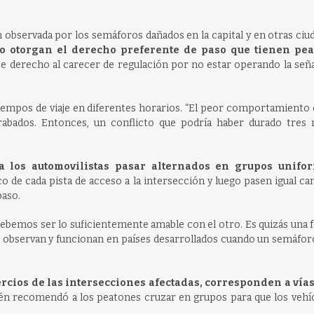
n observada por los semáforos dañados en la capital y en otras ciu
no otorgan el derecho preferente de paso que tienen pea
e derecho al carecer de regulación por no estar operando la seña
 tiempos de viaje en diferentes horarios. “El peor comportamiento
rabados. Entonces, un conflicto que podría haber durado tres 
 los automovilistas pasar alternados en grupos unifo
o de cada pista de acceso a la intersección y luego pasen igual ca
paso.
 debemos ser lo suficientemente amable con el otro. Es quizás una
observan y funcionan en países desarrollados cuando un semáforo
ercios de las intersecciones afectadas, corresponden a vías
ién recomendó a los peatones cruzar en grupos para que los vehíc