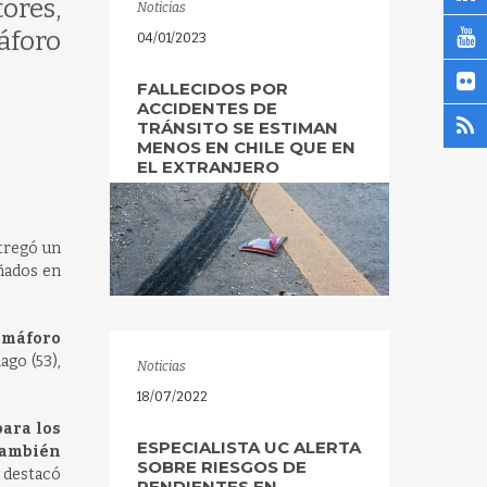
tores,
Noticias
áforo
04/01/2023
FALLECIDOS POR
ACCIDENTES DE
TRÁNSITO SE ESTIMAN
MENOS EN CHILE QUE EN
EL EXTRANJERO
ntregó un
añados en
emáforo
ago (53),
Noticias
18/07/2022
para los
ESPECIALISTA UC ALERTA
 también
SOBRE RIESGOS DE
, destacó
PENDIENTES EN