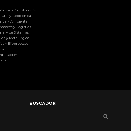
ión de la Construcción
tural y Geotécnica
lica y Ambiental
nsporte y Logística
ial y de Sistemas
ica y Metalúrgica
ca y Bioprocesos
ica
omputación
ería
BUSCADOR