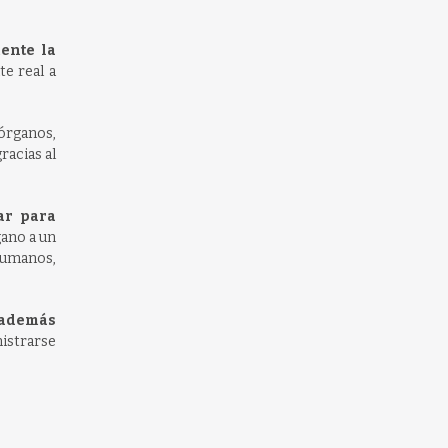
ente la
te real a
órganos,
racias al
ar para
gano a un
 humanos,
 además
nistrarse