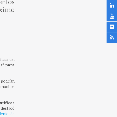
entos
óximo
icas del
es” para
 podrían
n muchos
ntíficos
, destacó
lenio de