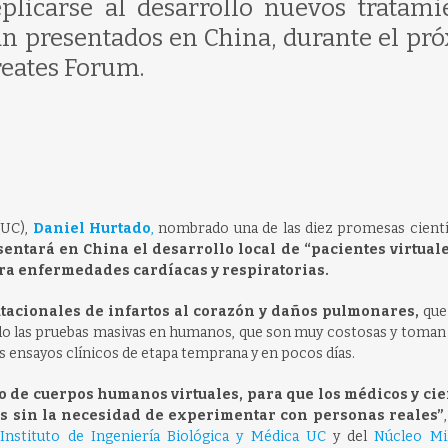
licarse al desarrollo nuevos tratami
án presentados en China, durante el pr
reates Forum.
(UC),
Daniel Hurtado
,
nombrado una de las diez promesas científ
entará en China el desarrollo local de “pacientes virtual
ara enfermedades cardíacas y respiratorias.
tacionales de infartos al corazón y daños pulmonares,
que
ndo las pruebas masivas en humanos, que son muy costosas y toma
s ensayos clínicos de etapa temprana y en pocos días.
llo de cuerpos humanos virtuales, para que los médicos y cie
os sin la necesidad de experimentar con personas reales”
l
Instituto de Ingeniería Biológica y Médica UC
y del
Núcleo Mi