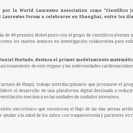
 por la World Laureates Association como “Científico J
d Laureates Forum a celebrarse en Shanghai, entre los dí
s de 44 premios Nobel junto con el grupo de científicos jóvenes i
así como los nuevos avances en investigación colaborativa para enf
e Daniel Hurtado, destaca el primer modelamiento matemáti
uncionamiento de este órgano y las enfermedades cardiovasculares
 Carmen de Maipú, trabajo interdisciplinario que promueve el pro
 lideró el desarrollo de una plataforma digital destinada a reduci
ventilación mecánica en las unidades de cuidados intensivos.
itivo electrónico que monitorea el flujo de las vías aéreas artific
r ayudar a la salud de los niños con traqueostomía y pacientes en 