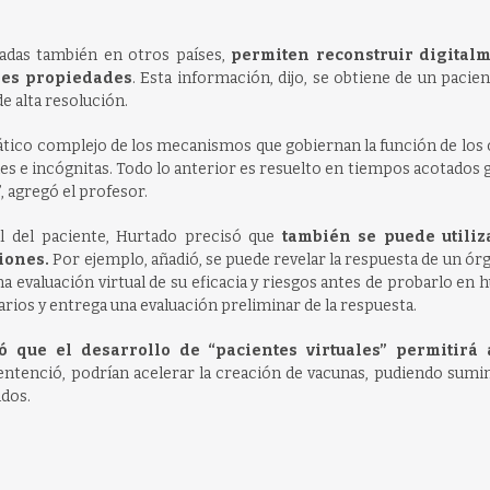
cadas también en otros países,
permiten reconstruir digitalm
les propiedades
. Esta información, dijo, se obtiene de un pacien
e alta resolución.
tico complejo de los mecanismos que gobiernan la función de los 
s e incógnitas. Todo lo anterior es resuelto en tiempos acotados g
, agregó el profesor.
al del paciente, Hurtado precisó que
también se puede utiliz
iones.
Por ejemplo, añadió, se puede revelar la respuesta de un ór
a evaluación virtual de su eficacia y riesgos antes de probarlo en
rios y entrega una evaluación preliminar de la respuesta.
ó que el desarrollo de “pacientes virtuales” permitirá
entenció, podrían acelerar la creación de vacunas, pudiendo sumi
idos.