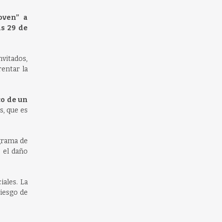
oven” a
as 29 de
nvitados,
rentar la
co de un
, que es
grama de
r el daño
iales. La
riesgo de