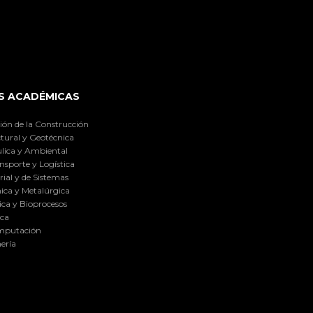
S ACADÉMICAS
ión de la Construcción
tural y Geotécnica
lica y Ambiental
nsporte y Logística
ial y de Sistemas
ica y Metalúrgica
ca y Bioprocesos
ica
omputación
ería