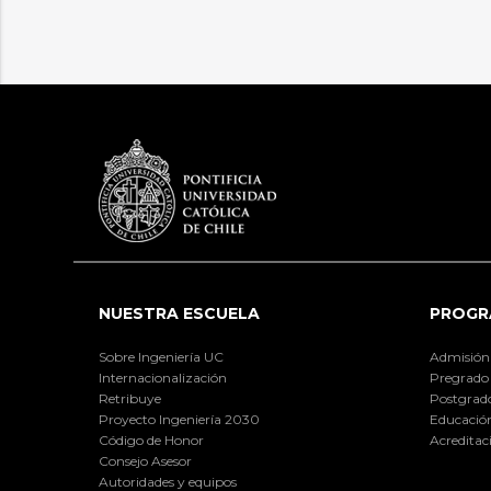
NUESTRA ESCUELA
PROGR
Sobre Ingeniería UC
Admisión
Internacionalización
Pregrado
Retribuye
Postgrad
Proyecto Ingeniería 2030
Educación
Código de Honor
Acreditac
Consejo Asesor
Autoridades y equipos