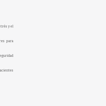
trés y el
res para
seguridad
pacientes