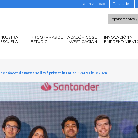
La Universidad
Facultades
Departamentos y
NUESTRA
PROGRAMAS DE
ACADÉMICOS E
INNOVACIÓN Y
ESCUELA
ESTUDIO
INVESTIGACIÓN
EMPRENDIMIENT
de cáncer de mama se llevó primer lugar en BRAIN Chile 2024