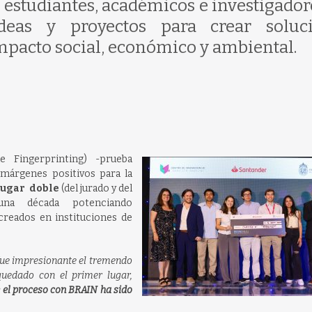
estudiantes, académicos e investigador
deas y proyectos para crear soluc
mpacto social, económico y ambiental.
 Fingerprinting) -prueba
e márgenes positivos para la
lugar doble
(del jurado y del
na década potenciando
reados en instituciones de
fue impresionante el tremendo
quedado con el primer lugar,
 el proceso con BRAIN ha sido