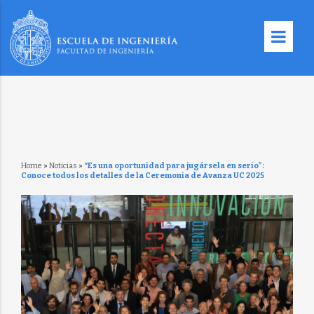
Home
»
Noticias
»
“Es una oportunidad para jugársela en serio”:
Conoce todos los detalles de la Ceremonia de Avanza UC 2025