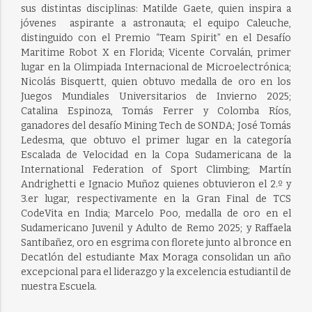
sus distintas disciplinas: Matilde Gaete, quien inspira a
jóvenes aspirante a astronauta; el equipo Caleuche,
distinguido con el Premio “Team Spirit” en el Desafío
Maritime Robot X en Florida; Vicente Corvalán, primer
lugar en la Olimpiada Internacional de Microelectrónica;
Nicolás Bisquertt, quien obtuvo medalla de oro en los
Juegos Mundiales Universitarios de Invierno 2025;
Catalina Espinoza, Tomás Ferrer y Colomba Ríos,
ganadores del desafío Mining Tech de SONDA; José Tomás
Ledesma, que obtuvo el primer lugar en la categoría
Escalada de Velocidad en la Copa Sudamericana de la
International Federation of Sport Climbing; Martín
Andrighetti e Ignacio Muñoz quienes obtuvieron el 2.º y
3.er lugar, respectivamente en la Gran Final de TCS
CodeVita en India; Marcelo Poo, medalla de oro en el
Sudamericano Juvenil y Adulto de Remo 2025; y Raffaela
Santibañez, oro en esgrima con florete junto al bronce en
Decatlón del estudiante Max Moraga consolidan un año
excepcional para el liderazgo y la excelencia estudiantil de
nuestra Escuela.