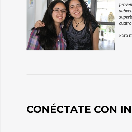
prove
subve
superi
cuatro
Para m
CONÉCTATE CON IN