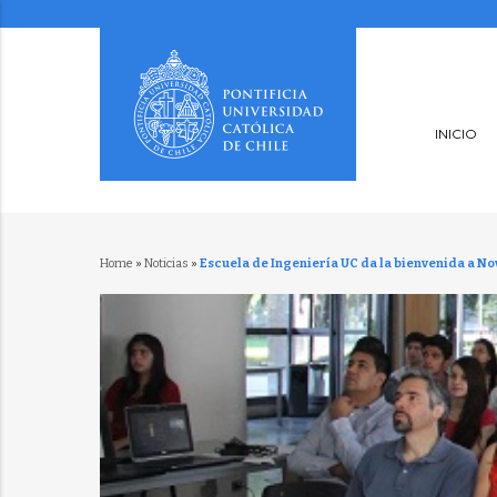
INICIO
Home
»
Noticias
»
Escuela de Ingeniería UC da la bienvenida a No