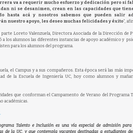
rrera va a requerir mucho esfuerzo y dedicación pero si fa
ndan ni se desanimen, crean en las capacidades que tien
do hasta acá y nosotros sabemos que pueden salir ad
án nuestro apoyo, les deseo muchas felicidades y éxito
”, af
 parte Loreto Valenzuela, Directora Asociada de la Dirección de 
ó a los alumnos las diferentes instancias de apoyo académico y ps
isten para los alumnos del programa.
uela, el Campus y a sus compañeros. Esta época será las más imp
idad de la Escuela de Ingeniería UC, hoy como alumnos y mañ
ividades que conforman el Campamento de Verano del Programa T
mo académicas.
.
ograma Talento e Inclusión es una vía especial de admisión para 
as de la UC, y que contempla vacantes destinadas a estudiantes d