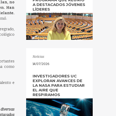
llan, no
A DESTACADOS JÓVENES
en. Han
LÍDERES
elante.
IBEROAMERICANOS
irmó.
Pregrado,
icológico
Noticias
ortantes
14/07/2026
ana como
INVESTIGADORES UC
EXPLORAN AVANCES DE
alento e
LA NASA PARA ESTUDIAR
EL AIRE QUE
RESPIRAMOS
diversas
estacados