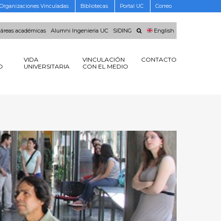
Organizaciones Vinculadas
Bibliotecas
Portal UC
Correo
 áreas académicas
Alumni Ingenieria UC
SIDING
English
VIDA
VINCULACIÓN
CONTACTO
O
UNIVERSITARIA
CON EL MEDIO