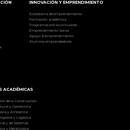
ACIÓN
INNOVACIÓN Y EMPRENDIMIENTO
Ecosistema de emprendimiento
Formación académica
Programas extracurriculares
Emprendimiento Social
Apoyo al emprendimiento
Alumnos emprendedores
a
S ACADÉMICAS
ión de la Construcción
tural y Geotécnica
lica y Ambiental
nsporte y Logística
ial y de Sistemas
ica y Metalúrgica