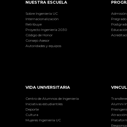
NUESTRA ESCUELA
PROGR
Sobre Ingeniería UC
Admisión
Internacionalización
Pregrado
Retribuye
Postgrad
Proyecto Ingeniería 2030
Educación
Código de Honor
Acreditac
Consejo Asesor
Autoridades y equipos
VIDA UNIVERSITARIA
VINCUL
Centro de Alumnos de Ingeniería
Transfere
Iniciativas estudiantiles
Alumni I
Deporte
Preingeni
Cultura
Atracción 
Mujeres Ingeniería UC
Plataform
Responsab