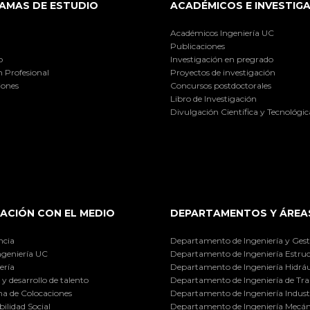
AMAS DE ESTUDIO
ACADÉMICOS E INVESTIG
Académicos Ingeniería UC
Publicaciones
o
Investigación en pregrado
 Profesional
Proyectos de investigación
iones
Concursos postdoctorales
Libro de Investigación
Divulgación Científica y Tecnológic
ACIÓN CON EL MEDIO
DEPARTAMENTOS Y ÁREA
ncia
Departamento de Ingeniería y Gest
ngeniería UC
Departamento de Ingeniería Estruc
ería
Departamento de Ingeniería Hidráu
y desarrollo de talento
Departamento de Ingeniería de Tra
a de Colocaciones
Departamento de Ingeniería Industr
ilidad Social
Departamento de Ingeniería Mecán