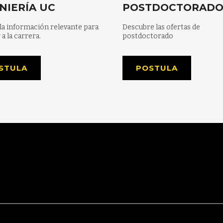
NIERÍA UC
POSTDOCTORAD
la información relevante para
Descubre las ofertas de
 a la carrera.
postdoctorado
STULA
POSTULA