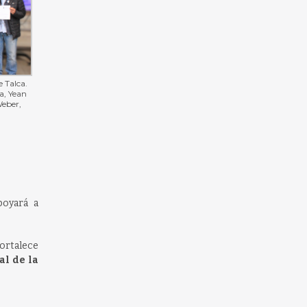
 Talca.
a, Yean
Weber,
poyará a
ortalece
al de la