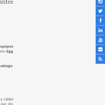
antes
 equipos
reto
Egg
antiago
,
a caídas
 que dio