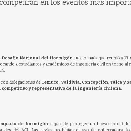
s competirán en los eventos más import
 Desafío Nacional del Hormigón
, una jornada que reunió a
13
vocando a estudiantes y académicos de ingeniería civil en torno al 
CI)
.
, con delegaciones de
Temuco, Valdivia, Concepción, Talca y S
, competitivo y representativo de la ingeniería chilena
.
 impacto de hormigón
capaz de proteger un huevo sometido 
onales del ACI. Las reglas prohibían el uso de enfierradura, lo