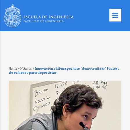
Home
»
Noticias
»
Innovación chilena permite “democratizar” los test
de esfuerzo para deportistas