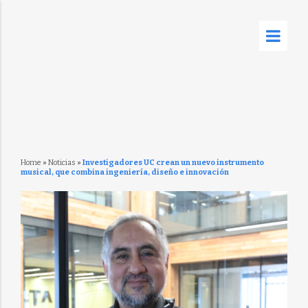
Home
»
Noticias
»
Investigadores UC crean un nuevo instrumento
musical, que combina ingeniería, diseño e innovación