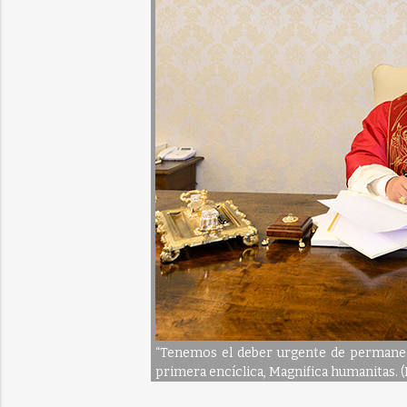
“Tenemos el deber urgente de permane
primera encíclica, Magnifica humanitas. 