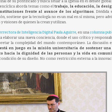
l de su pontificado y busca situar a la Iglesia en el debate global
a encíclica aborda temas como el
trabajo, la educación, la desi
instituciones frente al avance de los algoritmos
. Dividida
ón, sostiene que la tecnología no es un mal en sí misma, pero adv
 y visiones de quienes la crean y utilizan.
errectora de Inteligencia Digital Paula Aguirre
, en una
columna publ
 elaborar una nueva conciencia, donde el uso crítico y responsab
pretar la complejidad del mundo contemporáneo. La discusión e
está en juego es la misión universitaria de sostener una
co hacia la dignidad de las personas y la vida en comun
ondición de su diseño. No como restricción externa a la innovaci