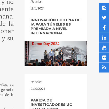
 y no
Noticias
mente
18/11/2024
mana.
INNOVACIÓN CHILENA DE
de la
IA PARA TÚNELES ES
PREMIADA A NIVEL
onar
INTERNACIONAL
 y su
Noticias
nitas
, su
21/10/2024
igencia
os de la
PAREJA DE
INVESTIGADORES UC
TRANSFORMA