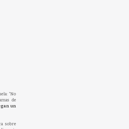
uela: “No
ramas de
uegan un
ica sobre