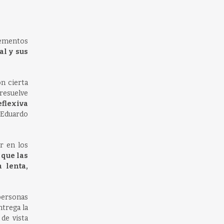
lementos
al y sus
on cierta
 resuelve
eflexiva
a Eduardo
ar en los
 que las
 lenta,
 personas
ntrega la
de vista