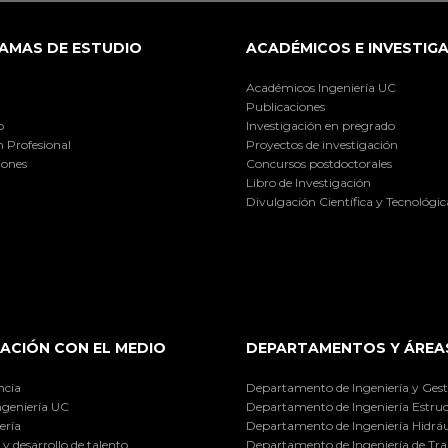
AMAS DE ESTUDIO
ACADÉMICOS E INVESTIG
Académicos Ingeniería UC
Publicaciones
o
Investigación en pregrado
 Profesional
Proyectos de investigación
iones
Concursos postdoctorales
Libro de Investigación
Divulgación Científica y Tecnológic
ACIÓN CON EL MEDIO
DEPARTAMENTOS Y ÁREA
ncia
Departamento de Ingeniería y Gest
ngeniería UC
Departamento de Ingeniería Estruc
ería
Departamento de Ingeniería Hidráu
y desarrollo de talento
Departamento de Ingeniería de Tra