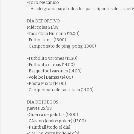
-Toro Mecánico
– Asado gratis para todos los participantes de las activ
DÍA DEPORTIVO
Miércoles 21/08:
-Taca-Taca Humano (13.00)
-Futbol tenis (13.00)
-Campeonato de ping-pong (13.00)
-Futbolito varones (11.30)
-Futbolito damas (14.00)
-Basquetbol varones (14.00)
-Voleibol Damas (14.00)
-Posta Mixta (14.00)
-Campeonato de taca-taca (14.00)
DÍA DE JUEGOS
Jueves 22/08:
-Guerra de pelotas (13.00)
-CAisino (dudo+poker) (13.00)
-Paintball (todo el día)
-CAi Lan Party (todo el día)