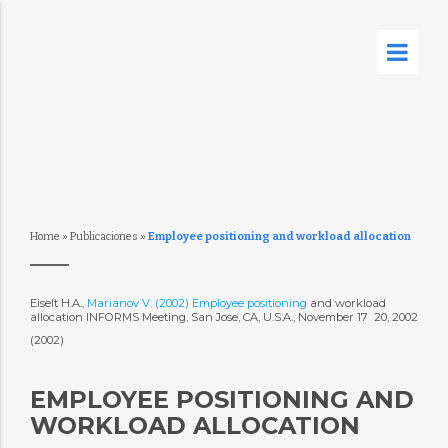
Home
»
Publicaciones
»
Employee positioning and workload allocation
Eiselt H.A.,
Marianov V. (2002) Employee positioning
and workload
allocation INFORMS Meeting, San Jose, CA, U.S.A., November 17  20, 2002
(2002)
EMPLOYEE POSITIONING AND
WORKLOAD ALLOCATION