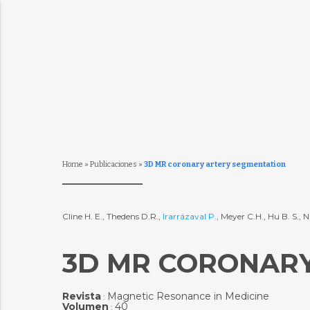
Home
»
Publicaciones
»
3D MR coronary artery segmentation
Cline H. E., Thedens D.R.,
Irarrázaval P.
, Meyer C.H., Hu B. S., 
3D MR CORONAR
Revista
Magnetic Resonance in Medicine
:
Volumen
40
: