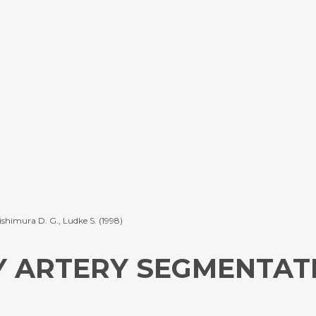
Nishimura D. G., Ludke S. (1998)
Y ARTERY SEGMENTAT