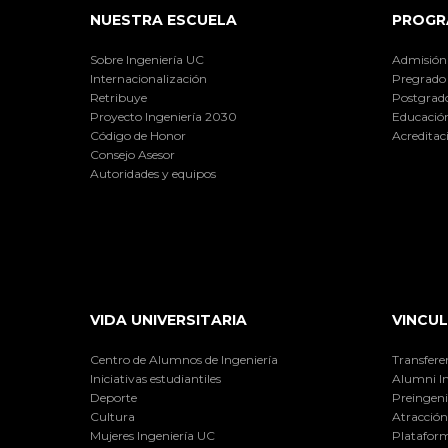
NUESTRA ESCUELA
PROGR
Sobre Ingeniería UC
Admisión
Internacionalización
Pregrado
Retribuye
Postgrad
Proyecto Ingeniería 2030
Educación
Código de Honor
Acreditac
Consejo Asesor
Autoridades y equipos
VIDA UNIVERSITARIA
VINCUL
Centro de Alumnos de Ingeniería
Transfere
Iniciativas estudiantiles
Alumni I
Deporte
Preingeni
Cultura
Atracción 
Mujeres Ingeniería UC
Plataform