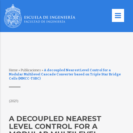
Home
»
Publicaciones
»
A decoupled Nearest Level Control for a
Modular Multilevel Cascade Converter based on Triple Star Bridge
Cells (MMCC-TSBC)
(2021)
A DECOUPLED NEAREST
LEVEL CONTROL FOR A