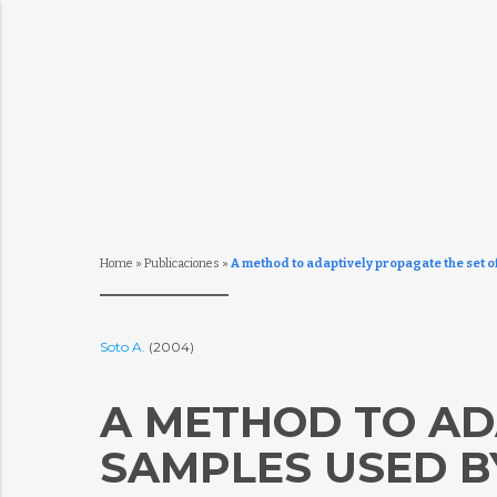
Home
»
Publicaciones
»
A method to adaptively propagate the set of
Soto A.
(2004)
A METHOD TO AD
SAMPLES USED BY