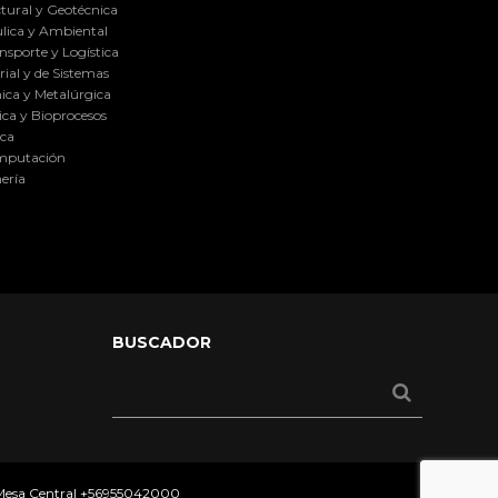
tural y Geotécnica
lica y Ambiental
nsporte y Logística
ial y de Sistemas
ica y Metalúrgica
ca y Bioprocesos
ica
omputación
ería
BUSCADOR
 Mesa Central
+56955042000