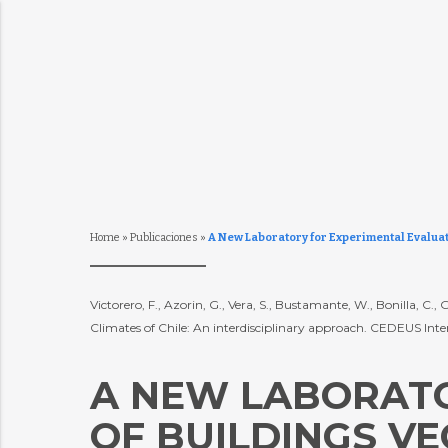
Home
»
Publicaciones
»
A New Laboratory for Experimental Evaluati
Victorero, F., Azorin, G., Vera, S., Bustamante, W., Bonilla, C.
Climates of Chile: An interdisciplinary approach. CEDEUS Int
A NEW LABORATO
OF BUILDINGS V