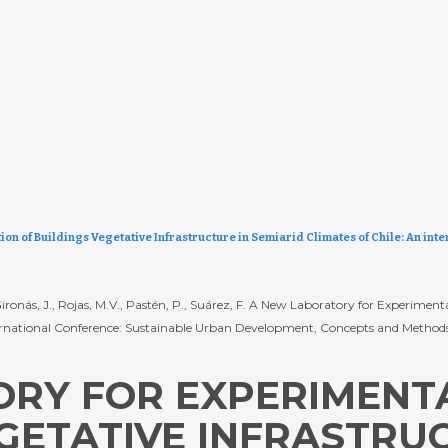
on of Buildings Vegetative Infrastructure in Semiarid Climates of Chile: An int
, Gironás, J., Rojas, M.V., Pastén, P., Suárez, F. A New Laboratory for Experiment
ernational Conference: Sustainable Urban Development, Concepts and Methods 
RY FOR EXPERIMENT
EGETATIVE INFRASTRU