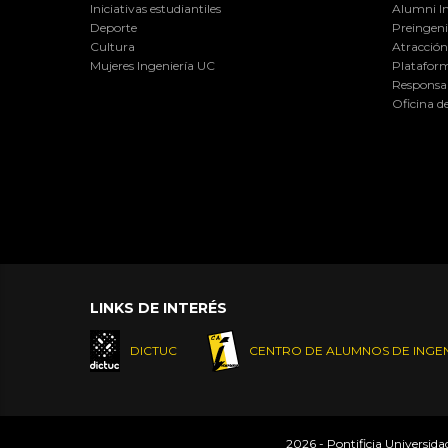
Iniciativas estudiantiles
Alumni I
Deporte
Preingeni
Cultura
Atracción 
Mujeres Ingeniería UC
Plataform
Responsab
Oficina d
LINKS DE INTERÉS
DICTUC
CENTRO DE ALUMNOS DE INGEN
2026 - Pontificia Universid