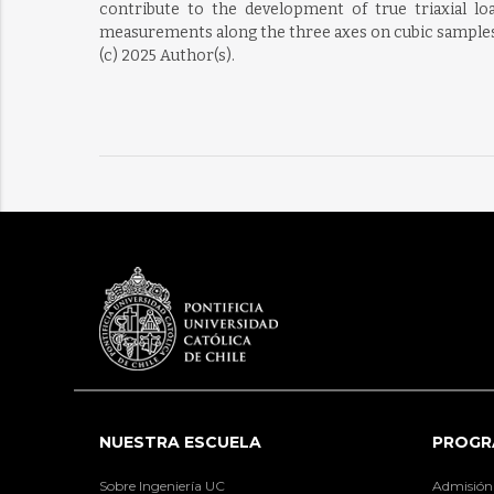
contribute to the development of true triaxial loa
measurements along the three axes on cubic samples o
(c) 2025 Author(s).
NUESTRA ESCUELA
PROGR
Sobre Ingeniería UC
Admisión