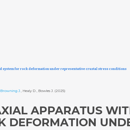
uid system for rock deformation under representative crustal stress conditions
,
Browning J.
, Healy D., Bowles J. (2025)
AXIAL APPARATUS WIT
CK DEFORMATION UND