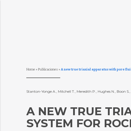
Home
»
Publicaciones
»
A new true triaxial apparatus with pore fl
Stanton-Yonge A., Mitchell T., Meredith P., Hughes N., Boon S.
A NEW TRUE TRI
SYSTEM FOR RO