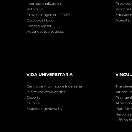
Internacionalización
Pregrado
Retribuye
Postgrad
Proyecto Ingeniería 2030
Educación
Código de Honor
Acreditac
Consejo Asesor
Autoridades y equipos
VIDA UNIVERSITARIA
VINCUL
Centro de Alumnos de Ingeniería
Transfere
Iniciativas estudiantiles
Alumni I
Deporte
Preingeni
Cultura
Atracción 
Mujeres Ingeniería UC
Plataform
Responsab
Oficina d