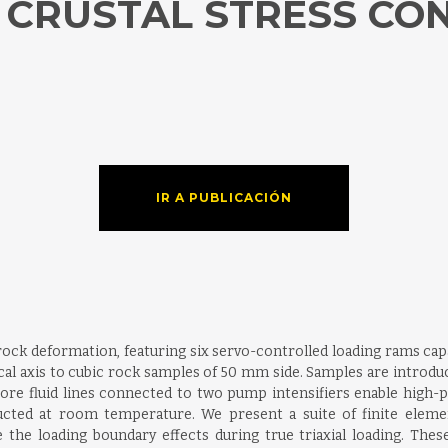
 CRUSTAL STRESS CO
IR A PUBLICACIÓN
 rock deformation, featuring six servo-controlled loading rams c
al axis to cubic rock samples of 50 mm side. Samples are introduc
Pore fluid lines connected to two pump intensifiers enable high-
nducted at room temperature. We present a suite of finite el
 the loading boundary effects during true triaxial loading. Thes