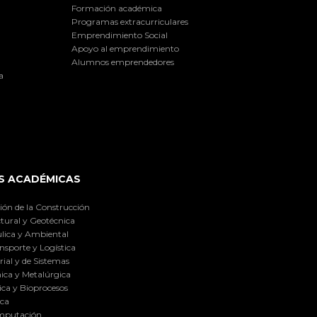
Formación académica
Programas extracurriculares
Emprendimiento Social
Apoyo al emprendimiento
Alumnos emprendedores
a
S ACADÉMICAS
ión de la Construcción
tural y Geotécnica
lica y Ambiental
nsporte y Logística
ial y de Sistemas
ica y Metalúrgica
ca y Bioprocesos
ica
omputación