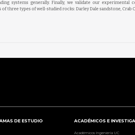
ding systems generally. Finally, we validate our experimental 
f three types of well-studied rocks: Darley Dale sandstone, Crab O
AMAS DE ESTUDIO
ACADÉMICOS E INVESTIG
Académicos Ingeniería UC