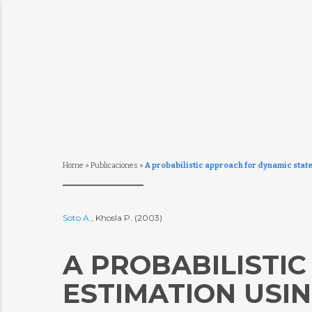
Home
»
Publicaciones
»
A probabilistic approach for dynamic state
Soto A.
, Khosla P. (2003)
A PROBABILISTI
ESTIMATION USI