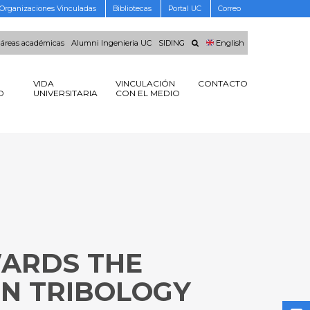
Organizaciones Vinculadas
Bibliotecas
Portal UC
Correo
 áreas académicas
Alumni Ingenieria UC
SIDING
English
VIDA
VINCULACIÓN
CONTACTO
O
UNIVERSITARIA
CON EL MEDIO
WARDS THE
N TRIBOLOGY