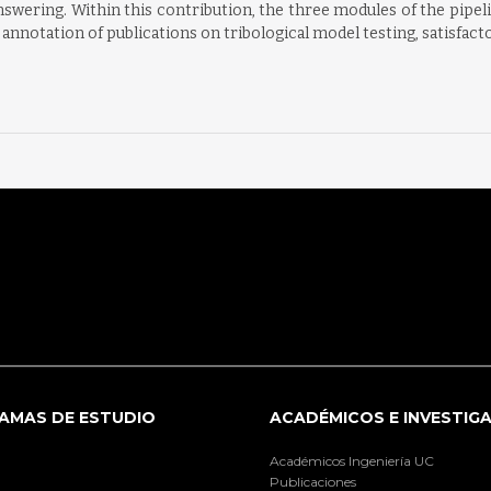
swering. Within this contribution, the three modules of the pipel
nnotation of publications on tribological model testing, satisfact
AMAS DE ESTUDIO
ACADÉMICOS E INVESTIG
Académicos Ingeniería UC
Publicaciones