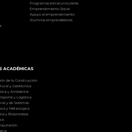
Programas extracurriculares
Emprendimiento Social
Apoyo al emprendimiento
Alumnos emprendedores
a
S ACADÉMICAS
ión de la Construcción
tural y Geotécnica
lica y Ambiental
nsporte y Logística
ial y de Sistemas
ica y Metalúrgica
ca y Bioprocesos
ica
omputación
ería