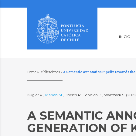
INICIO
Home
»
Publicaciones
»
A Semantic Annotation Pipelin towards th
Kügler P.,
Marian M.
, Dorsch R., Schleich B., Wartzack S. (202
A SEMANTIC ANN
GENERATION OF 