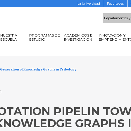
La Universidad
Facultades
Departamentos y
NUESTRA
PROGRAMAS DE
ACADÉMICOS E
INNOVACIÓN Y
ESCUELA
ESTUDIO
INVESTIGACIÓN
EMPRENDIMIENT
e Generation of Knowledge Graphs in Tribology
2)
OTATION PIPELIN TO
KNOWLEDGE GRAPHS I