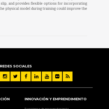
lip, and provides flexible options for incorporating
n the physical model during training could improve the
REDES SOCIALES
ACIÓN
INNOVACIÓN Y EMPRENDIMIENTO
Ecosistema de emprendimiento