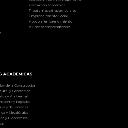
Formación académica
Programas extracurriculares
Emprendimiento Social
Apoyo al emprendimiento
Alumnos emprendedores
a
S ACADÉMICAS
ión de la Construcción
tural y Geotécnica
lica y Ambiental
nsporte y Logística
ial y de Sistemas
ica y Metalúrgica
ca y Bioprocesos
ica