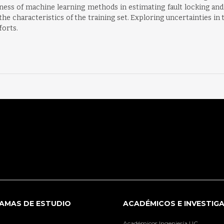
ess of machine learning methods in estimating fault locking and s
n the characteristics of the training set. Exploring uncertainties i
forts.
AMAS DE ESTUDIO
ACADÉMICOS E INVESTIG
Académicos Ingeniería UC