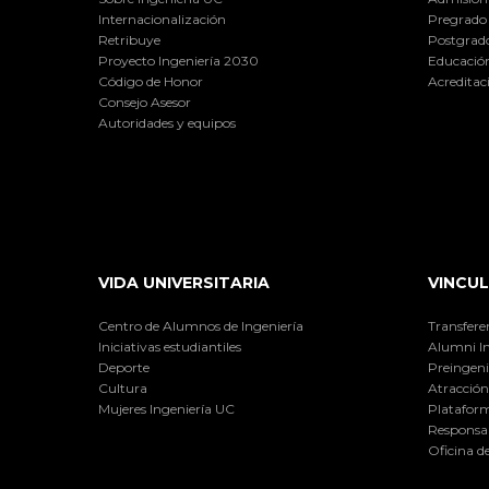
Internacionalización
Pregrado
Retribuye
Postgrad
Proyecto Ingeniería 2030
Educación
Código de Honor
Acreditac
Consejo Asesor
Autoridades y equipos
VIDA UNIVERSITARIA
VINCUL
Centro de Alumnos de Ingeniería
Transfere
Iniciativas estudiantiles
Alumni I
Deporte
Preingeni
Cultura
Atracción 
Mujeres Ingeniería UC
Plataform
Responsab
Oficina d