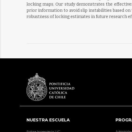
locking maps. Our study demonstrates the effectiven
prior information to avoid slip instabilities based o
robustness of locking estimates in future research ef
NUESTRA ESCUELA
PROGR
Sobre Ingeniería UC
Admisión