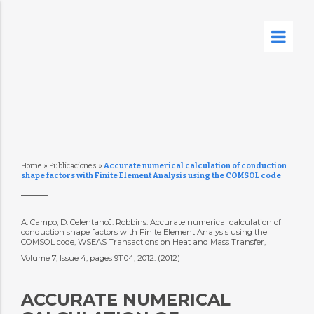
Home
»
Publicaciones
»
Accurate numerical calculation of conduction
shape factors with Finite Element Analysis using the COMSOL code
A. Campo, D. CelentanoJ. Robbins: Accurate numerical calculation of
conduction shape factors with Finite Element Analysis using the
COMSOL code, WSEAS Transactions on Heat and Mass Transfer,
Volume 7, Issue 4, pages 91104, 2012. (2012)
ACCURATE NUMERICAL