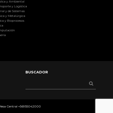
lica y Ambiental
nsporte y Logística
ial y de Sistemas
ica y Metalúrgica
ca y Bioprocesos
ica
omputación
ería
BUSCADOR
 Mesa Central
+56955042000