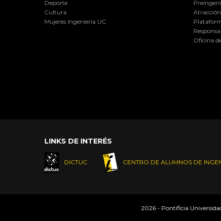
Deporte
Preingeni
Cultura
Atracción 
Mujeres Ingeniería UC
Plataform
Responsab
Oficina d
LINKS DE INTERÉS
DICTUC
CENTRO DE ALUMNOS DE INGEN
2026 - Pontificia Universid