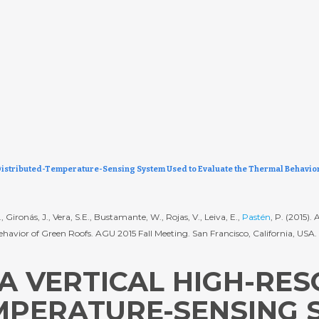
 Distributed-Temperature-Sensing System Used to Evaluate the Thermal Behavior
., Gironás, J., Vera, S.E., Bustamante, W., Rojas, V., Leiva, E.,
Pastén
, P. (2015).
vior of Green Roofs. AGU 2015 Fall Meeting. San Francisco, California, USA.
A VERTICAL HIGH-RES
MPERATURE-SENSING 