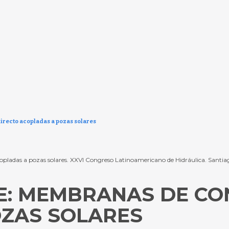
irecto acopladas a pozas solares
pladas a pozas solares. XXVI Congreso Latinoamericano de Hidráulica. Santia
: MEMBRANAS DE CO
ZAS SOLARES