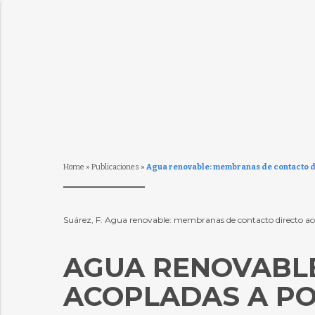
Home
»
Publicaciones
»
Agua renovable: membranas de contacto d
Suárez, F. Agua renovable: membranas de contacto directo aco
AGUA RENOVABLE
ACOPLADAS A PO