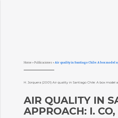
Home
»
Publicaciones
»
Air quality in Santiago Chile: A box model 
H. Jorquera (2001) Air quality in Santiago Chile: A box mod
AIR QUALITY IN 
APPROACH: I. CO