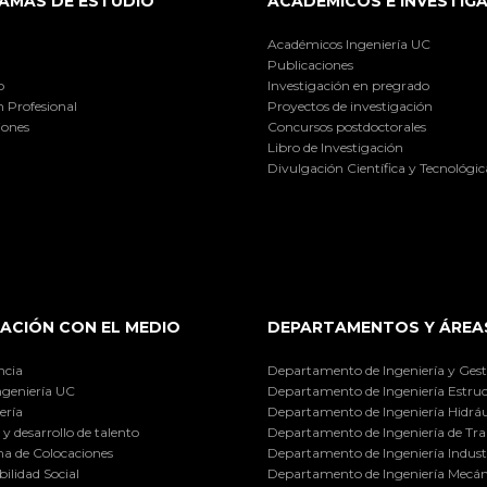
AMAS DE ESTUDIO
ACADÉMICOS E INVESTIG
Académicos Ingeniería UC
Publicaciones
o
Investigación en pregrado
 Profesional
Proyectos de investigación
iones
Concursos postdoctorales
Libro de Investigación
Divulgación Científica y Tecnológic
ACIÓN CON EL MEDIO
DEPARTAMENTOS Y ÁREA
ncia
Departamento de Ingeniería y Gest
ngeniería UC
Departamento de Ingeniería Estruc
ería
Departamento de Ingeniería Hidráu
y desarrollo de talento
Departamento de Ingeniería de Tra
a de Colocaciones
Departamento de Ingeniería Industr
ilidad Social
Departamento de Ingeniería Mecán