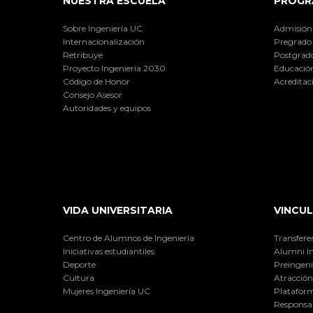
NUESTRA ESCUELA
PROGR
Sobre Ingeniería UC
Admisión
Internacionalización
Pregrado
Retribuye
Postgrad
Proyecto Ingeniería 2030
Educación
Código de Honor
Acreditac
Consejo Asesor
Autoridades y equipos
VIDA UNIVERSITARIA
VINCUL
Centro de Alumnos de Ingeniería
Transfere
Iniciativas estudiantiles
Alumni I
Deporte
Preingeni
Cultura
Atracción 
Mujeres Ingeniería UC
Plataform
Responsab