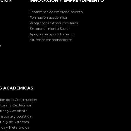
ACIÓN
INNOVACIÓN Y EMPRENDIMIENTO
Ecosistema de emprendimiento
Formación académica
Programas extracurriculares
Emprendimiento Social
Apoyo al emprendimiento
Alumnos emprendedores
a
S ACADÉMICAS
ión de la Construcción
tural y Geotécnica
lica y Ambiental
nsporte y Logística
ial y de Sistemas
ica y Metalúrgica