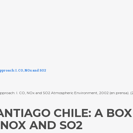
approach: I. CO, NOx and SO2
el approach: I. CO, NOx and SO2 Atmospheric Environment, 2002 (en prensa). 
SANTIAGO CHILE: A BO
, NOX AND SO2