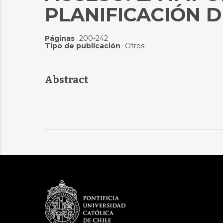
PLANIFICACIÓN 
Páginas
200-242
:
Tipo de publicación
Otros
:
Abstract