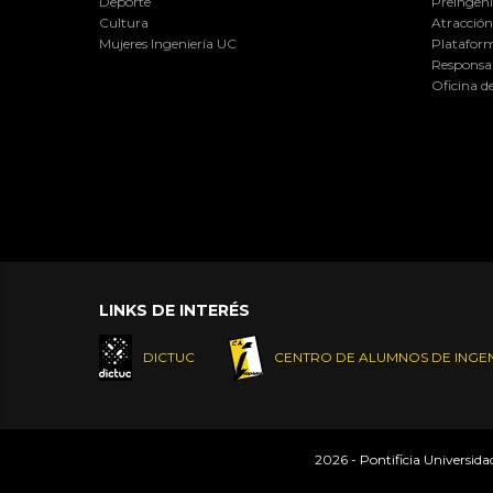
Deporte
Preingeni
Cultura
Atracción 
Mujeres Ingeniería UC
Plataform
Responsab
Oficina d
LINKS DE INTERÉS
DICTUC
CENTRO DE ALUMNOS DE INGEN
2026 - Pontificia Universid