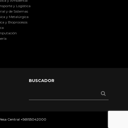
lica y Ambiental
nsporte y Logística
ial y de Sistemas
ica y Metalúrgica
ca y Bioprocesos
ica
omputación
ería
BUSCADOR
 Mesa Central
+56955042000