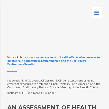
Home
»
Publicaciones
»
An assessment of health effects of exposures to
ambient air pollutants in Latin America and the Caribbean 
Preliminary Results
Maisonet, M., N. GouveiaL. Cifuentes (2005) An assessment of health
effects of exposures to ambient air pollutants in Latin America and the
Caribbean  Preliminary Results Annual Meeting of the Health Effects
Institute (HEI), Baltimore, USA. (2005)
AN ASSESSMENT OF HEALTH