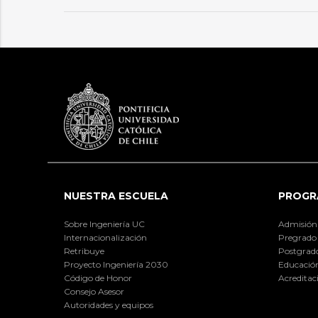
NUESTRA ESCUELA
PROGR
Sobre Ingeniería UC
Admisión
Internacionalización
Pregrado
Retribuye
Postgrad
Proyecto Ingeniería 2030
Educación
Código de Honor
Acreditac
Consejo Asesor
Autoridades y equipos