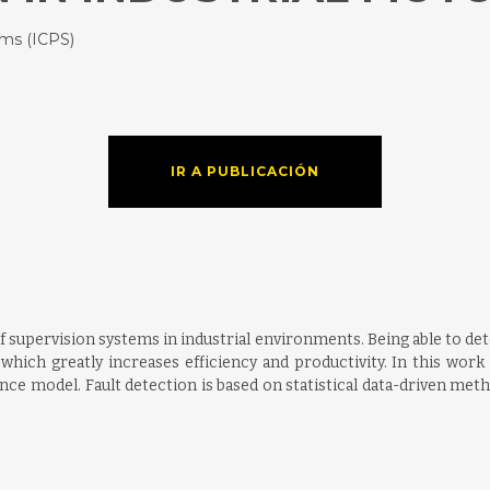
ems (ICPS)
IR A PUBLICACIÓN
f supervision systems in industrial environments. Being able to dete
hich greatly increases efficiency and productivity. In this work 
nce model. Fault detection is based on statistical data-driven meth