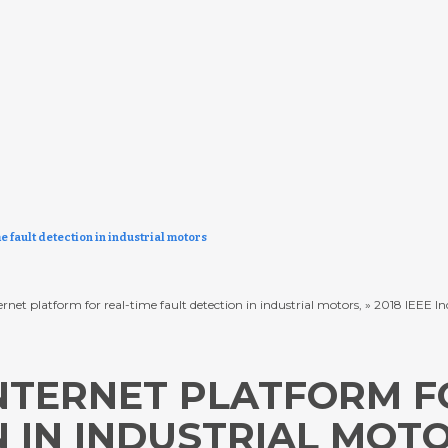
e fault detection in industrial motors
rnet platform for real-time fault detection in industrial motors, » 2018 IEEE I
INTERNET PLATFORM F
N IN INDUSTRIAL MOT