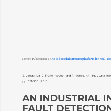
Home
»
Publicaciones
»
An industrial internet platform for real-tim
S. Langarica, C. Rüffelmacher and F. Núñez, «An industrial inte
pp. 351-356. (2018)
AN INDUSTRIAL 
FAULT DETECTIO