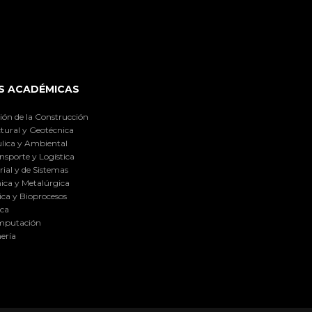
S ACADÉMICAS
ión de la Construcción
tural y Geotécnica
lica y Ambiental
nsporte y Logística
ial y de Sistemas
ica y Metalúrgica
ca y Bioprocesos
ica
omputación
ería