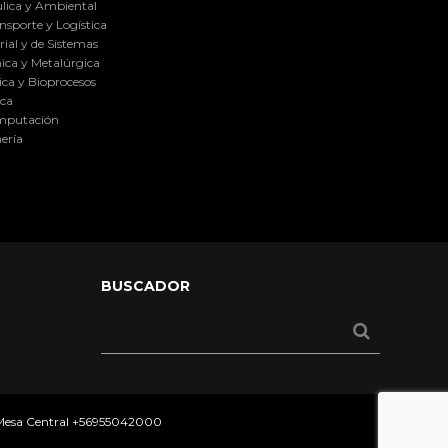
lica y Ambiental
nsporte y Logística
ial y de Sistemas
ica y Metalúrgica
ca y Bioprocesos
ica
omputación
ería
BUSCADOR
 Mesa Central
+56955042000