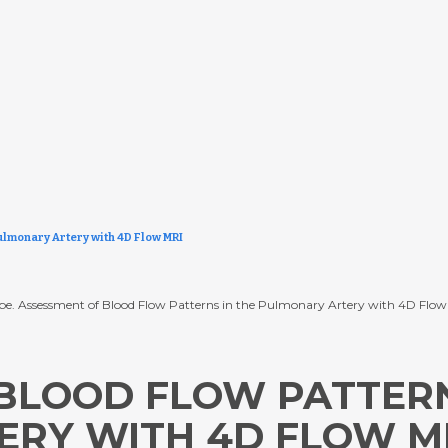
ulmonary Artery with 4D Flow MRI
S. Uribe. Assessment of Blood Flow Patterns in the Pulmonary Artery with 4D Fl
BLOOD FLOW PATTERN
RY WITH 4D FLOW M