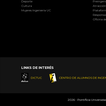
Deporte
Preingeni
Cultura
Atracción 
Mujeres Ingeniería UC
Plataform
Responsab
Oficina d
LINKS DE INTERÉS
DICTUC
CENTRO DE ALUMNOS DE INGEN
2026 - Pontificia Universid