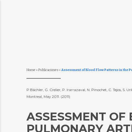
Home
»
Publicaciones
»
Assessment of Blood Flow Patterns in the P
P Bächler, G. Crelier, P. Irarrazaval, N. Pinochet, C. Tejos, 
Montreal, May 2011. (2011)
ASSESSMENT OF 
PULMONARY ARTE