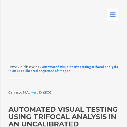
Home
»
Publicaciones
»
Automated visual testing using trifocal analysis
in an uncalibrated sequence of images
Carrasco M.A.,
Mery D.
(2006)
AUTOMATED VISUAL TESTING
USING TRIFOCAL ANALYSIS IN
AN UNCALIBRATED