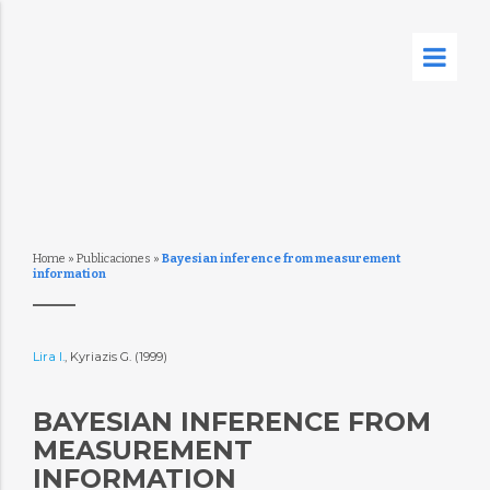
Home
»
Publicaciones
»
Bayesian inference from measurement
information
Lira I.
, Kyriazis G. (1999)
BAYESIAN INFERENCE FROM
MEASUREMENT
INFORMATION