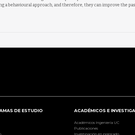
ng a behavioural approach, and therefore, they can improve the pa
AMAS DE ESTUDIO
ACADÉMICOS E INVESTIG
Académicos Ingeniería UC
Publicaciones
o
Investigación en pregrado