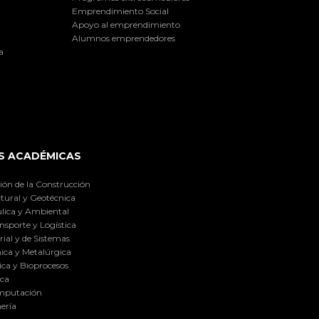
Emprendimiento Social
Apoyo al emprendimiento
Alumnos emprendedores
a
S ACADÉMICAS
ión de la Construcción
tural y Geotécnica
lica y Ambiental
nsporte y Logística
ial y de Sistemas
ica y Metalúrgica
ca y Bioprocesos
ica
omputación
ería