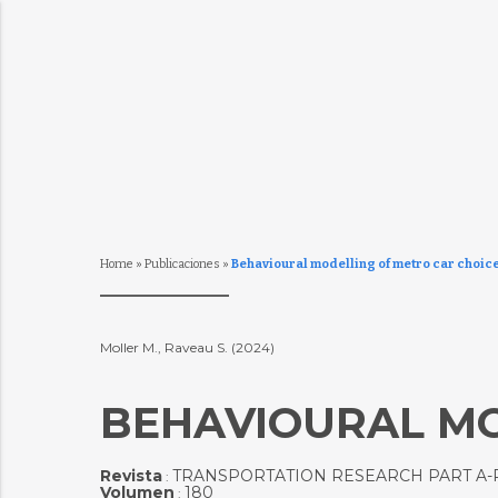
Home
»
Publicaciones
»
Behavioural modelling of metro car choic
Moller M., Raveau S. (2024)
BEHAVIOURAL MO
Revista
TRANSPORTATION RESEARCH PART A-
:
Volumen
180
: