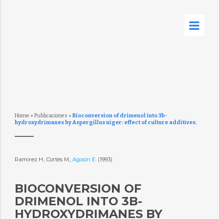
Home
»
Publicaciones
»
Bioconversion of drimenol into 3b-
hydroxydrimanes by Aspergillus niger: effect of culture additives.
Ramirez H., Cortés M.,
Agosín E.
(1993)
BIOCONVERSION OF
DRIMENOL INTO 3B-
HYDROXYDRIMANES BY